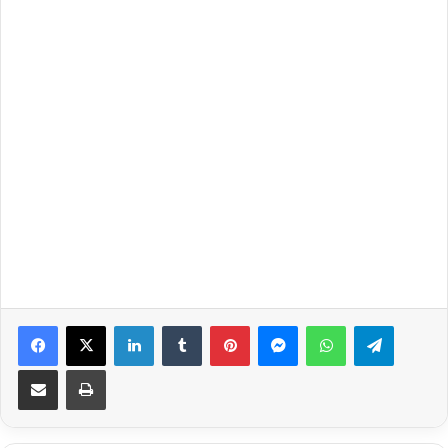
Facebook
X
LinkedIn
Tumblr
Pinterest
Messenger
WhatsApp
Telegra
Share via Email
Print