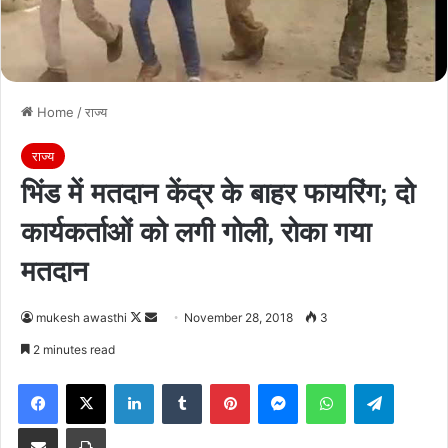
Home
/
राज्य
राज्य
भिंड में मतदान केंद्र के बाहर फायरिंग; दो
कार्यकर्ताओं को लगी गोली, रोका गया
मतदान
Follow
Send
mukesh awasthi
November 28, 2018
3
on
an
2 minutes read
X
email
Facebook
X
LinkedIn
Tumblr
Pinterest
Messenger
WhatsApp
Telegra
Share via Email
Print