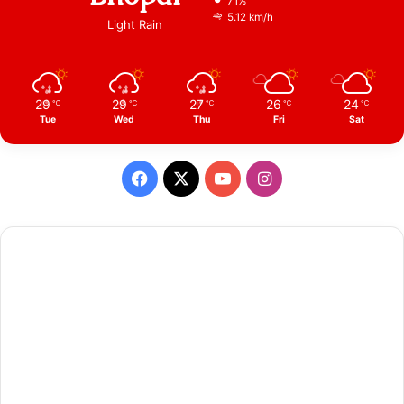
71%
5.12 km/h
Light Rain
29
29
27
26
24
℃
℃
℃
℃
℃
Tue
Wed
Thu
Fri
Sat
Facebook
X
YouTube
Instagram