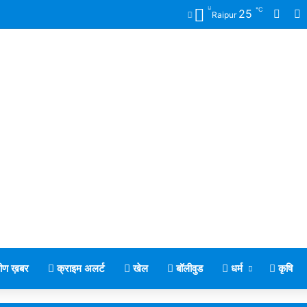
℃
Face
X
25
Raipur
मीण ख़बर
क्राइम अलर्ट
खेल
बॉलीवुड
धर्म
कृषि