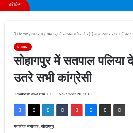
ब्रेकिंग
Home
/
आसपास
/
सोहागपुर में सतपाल पलिया दे रहे है कड़ी टक्‍कर प्रचार में उतरे 
आसपास
सोहागपुर में सतपाल पलिया दे 
उतरे सभी कांग्रेसी
Follow
Send
mukesh awasthi
November 20, 2018
on
an
Facebook
X
LinkedIn
Tumblr
Pinterest
Messenger
Share via Email
Prin
X
email
नवलोक समाचार, सोहागपुर.