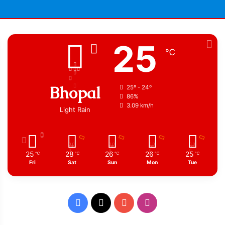
25
℃
Bhopal
25º - 24º
86%
3.09 km/h
Light Rain
25
28
26
26
25
℃
℃
℃
℃
℃
Fri
Sat
Sun
Mon
Tue
Facebook
X
YouTube
Instagram