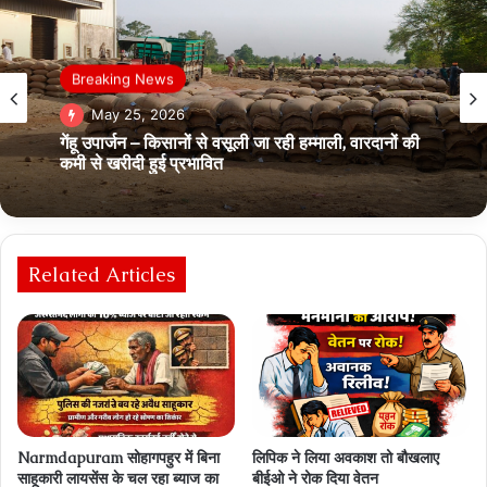
आसपास
Breaking News
May 25, 2026
May 25, 2026
Pipriya रीवा सड़क हादसे में साध्वियों की मौत से शोकाकुल
गेंहू उपार्जन – किसानों से वसूली जा रही हम्‍माली, वारदानों की
हुआ जैन समाज
कमी से खरीदी हुई प्रभावित
Related Articles
Narmdapuram सोहागपहुर में बिना
लिपिक ने लिया अवकाश तो बौखलाए
साहूकारी लायसेंस के चल रहा ब्‍याज का
बीईओ ने रोक दिया वेतन