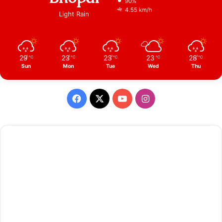
90%
4.55 km/h
Light Rain
29
23
23
23
28
℃
℃
℃
℃
℃
Sun
Mon
Tue
Wed
Thu
Facebook
X
YouTube
Instagram