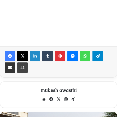
Facebook
X
LinkedIn
Tumblr
Pinterest
Messenger
WhatsApp
Telegra
Share via Email
Print
mukesh awasthi
Website
Facebook
X
Instagram
Xing