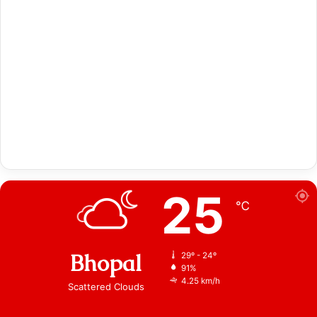
25
℃
Bhopal
29º - 24º
91%
4.25 km/h
Scattered Clouds