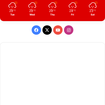
29
29
29
24
23
℃
℃
℃
℃
℃
Tue
Wed
Thu
Fri
Sat
Facebook
X
YouTube
Instagram