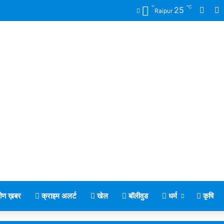
℃
Face
X
25
Raipur
मीण ख़बर
क्राइम अलर्ट
खेल
बॉलीवुड
धर्म
कृषि