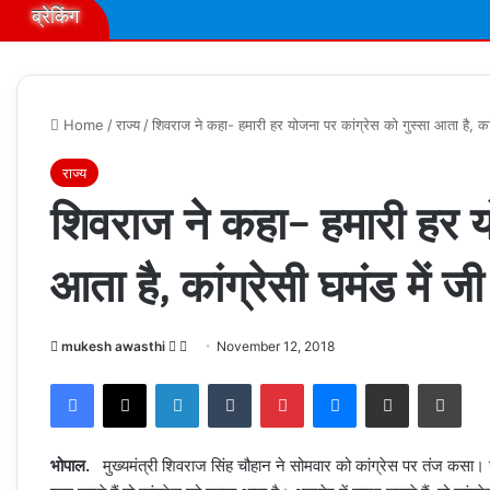
ब्रेकिंग
Home
/
राज्य
/
शिवराज ने कहा- हमारी हर योजना पर कांग्रेस को गुस्सा आता है, कांग
राज्य
शिवराज ने कहा- हमारी हर यो
आता है, कांग्रेसी घमंड में जी
Follow
Send
mukesh awasthi
November 12, 2018
on
an
Facebook
X
LinkedIn
Tumblr
Pinterest
Messenger
Share via Email
Prin
X
email
भोपाल.
मुख्यमंत्री शिवराज सिंह चौहान ने सोमवार को कांग्रेस पर तंज कसा। 