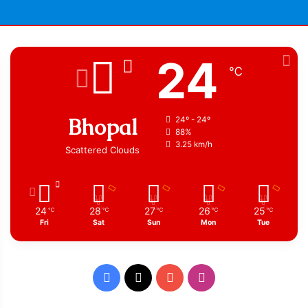
24
℃
Bhopal
24º - 24º
88%
3.25 km/h
Scattered Clouds
24
28
27
26
25
℃
℃
℃
℃
℃
Fri
Sat
Sun
Mon
Tue
Facebook
X
YouTube
Instagram