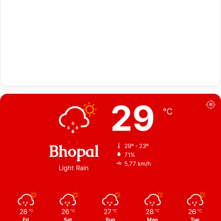
29
℃
Bhopal
29º - 23º
71%
5.77 km/h
Light Rain
28
26
27
28
26
℃
℃
℃
℃
℃
Fri
Sat
Sun
Mon
Tue