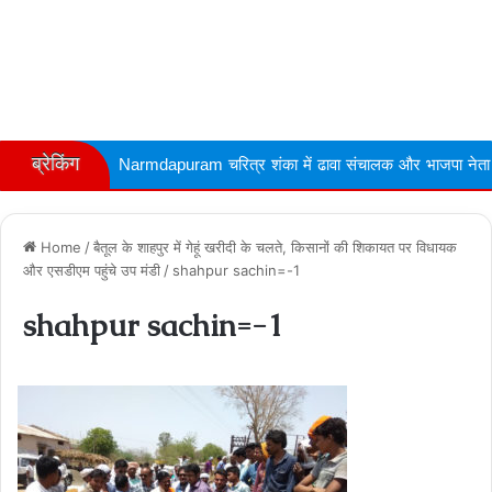
ब्रेकिंग
Narmdapuram चरित्र शंका में ढावा संचालक और भाजपा नेता की गोली मारकर ह
Home
/
बैतूल के शाहपुर में गेहूं खरीदी के चलते, किसानों की शिकायत पर विधायक
और एसडीएम पहुंचे उप मंडी
/
shahpur sachin=-1
shahpur sachin=-1