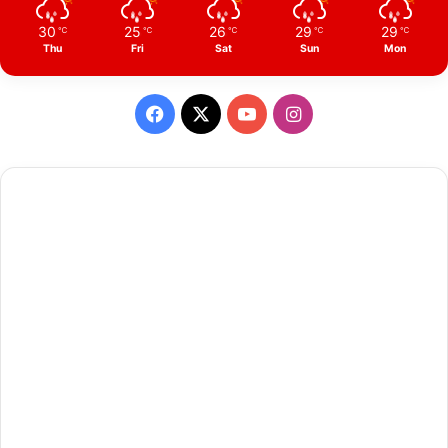
30
25
26
29
29
℃
℃
℃
℃
℃
Thu
Fri
Sat
Sun
Mon
Facebook
X
YouTube
Instagram