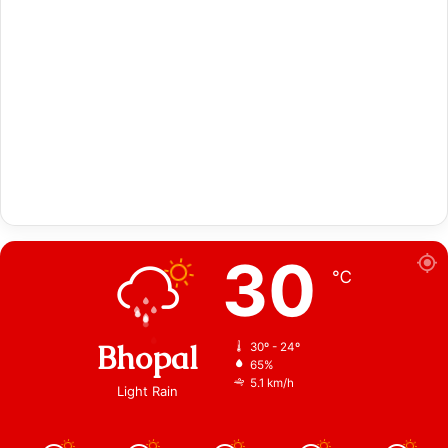
30
℃
Bhopal
30º - 24º
65%
5.1 km/h
Light Rain