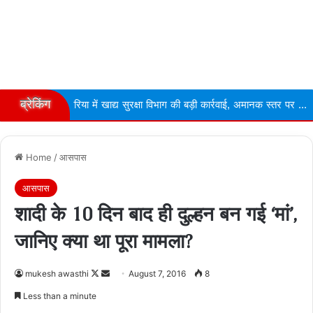
ब्रेकिंग
िया में खाद्य सुरक्षा विभाग की बड़ी कार्रवाई, अमानक स्तर पर ...
Narmdapu
Home
/
आसपास
आसपास
शादी के 10 दिन बाद ही दुल्हन बन गई ‘मां’,
जानिए क्या था पूरा मामला?
Follow
Send
mukesh awasthi
August 7, 2016
8
on
an
Less than a minute
X
email