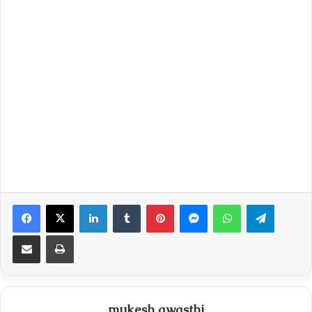
Facebook
X
LinkedIn
Tumblr
Pinterest
Messenger
WhatsApp
Telegra
Share via Email
Print
mukesh awasthi