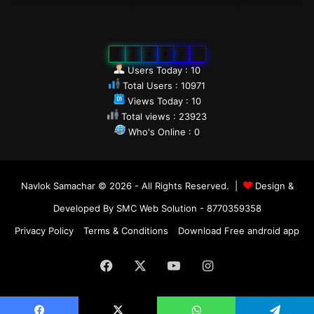
0
1
0
9
7
1
Users Today : 10
Total Users : 10971
Views Today : 10
Total views : 23923
Who's Online : 0
Navlok Samachar © 2026 - All Rights Reserved. |
Design &
Developed By SMC Web Solution - 8770359358
Privacy Policy
Terms & Conditions
Download Free android app
Facebook
X
YouTube
Instagram