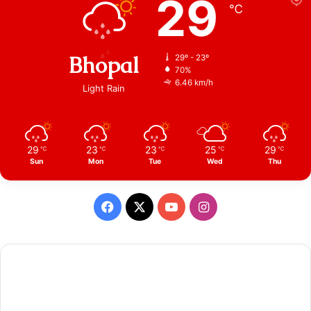
29
℃
Bhopal
29º - 23º
70%
6.46 km/h
Light Rain
29
23
23
25
29
℃
℃
℃
℃
℃
Sun
Mon
Tue
Wed
Thu
Facebook
X
YouTube
Instagram