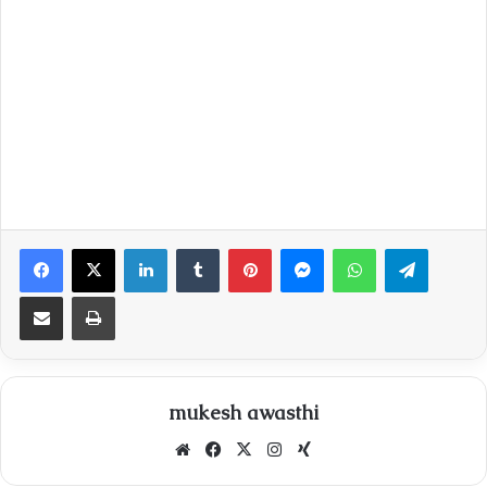
Facebook
X
LinkedIn
Tumblr
Pinterest
Messenger
WhatsApp
Telegra
Share via Email
Print
mukesh awasthi
Website
Facebook
X
Instagram
Xing