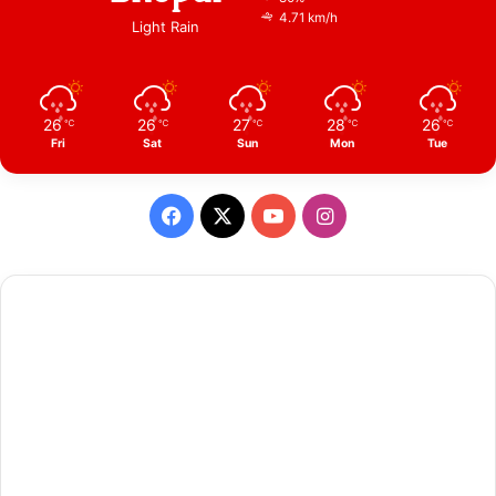
4.71 km/h
Light Rain
26
26
27
28
26
℃
℃
℃
℃
℃
Fri
Sat
Sun
Mon
Tue
Facebook
X
YouTube
Instagram