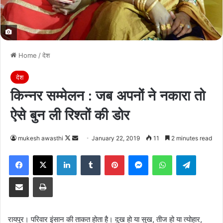
Home
/
देश
देश
किन्नर सम्मेलन : जब अपनों ने नकारा तो
ऐसे बुन ली रिश्तों की डोर
Follow
Send
mukesh awasthi
January 22, 2019
11
2 minutes read
on
an
Facebook
X
LinkedIn
Tumblr
Pinterest
Messenger
WhatsApp
Telegra
X
email
Share via Email
Print
रायपुर। परिवार इंसान की ताकत होता है। दुख हो या सुख, तीज हो या त्योहार,