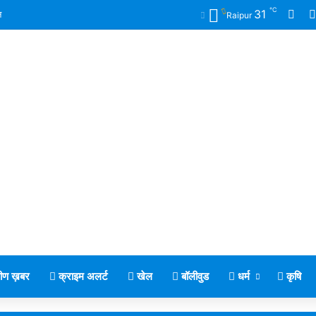
℃
Fac
31
न
Raipur
मीण ख़बर
क्राइम अलर्ट
खेल
बॉलीवुड
धर्म
कृषि