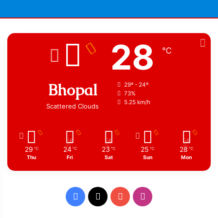
28
℃
Bhopal
29º - 24º
73%
5.25 km/h
Scattered Clouds
29
24
23
25
28
℃
℃
℃
℃
℃
Thu
Fri
Sat
Sun
Mon
Facebook
X
YouTube
Instagram