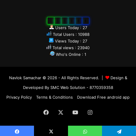
0
1
0
9
8
8
Users Today : 27
Total Users : 10988
Views Today : 27
Total views : 23940
Who's Online : 1
Navlok Samachar © 2026 - All Rights Reserved. |
Design &
Developed By SMC Web Solution - 8770359358
Privacy Policy
Terms & Conditions
Download Free android app
Facebook
X
YouTube
Instagram