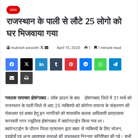
राज्य
राजस्थान के पाली से लौटे 25 लोगो को
घर भिजवाया गया
Follow
Send
mukesh awasthi
April 15, 2020
1
1 minute read
on
an
Facebook
X
LinkedIn
Tumblr
Pinterest
Messenger
WhatsApp
Telegra
X
email
Share via Email
Print
नवलक समाचार होशंगाबाद
। लॉक डाउन के बाद होशंगाबाद जिले में 31 मार्च को
राजस्थान के पाली जिले से आए 25 व्यक्तियो को कोरोना वायरस के संक्रमण की
रोकथाम एवं बचाव हेतु इन नागरिको को शासकीय बालक आदिवासी छात्रावास
सरस्वती नगर रसूलिया होशंगाबाद में क्वारेनटाईन किया गया था।
क्वारेनटाईन के दौरान जिला प्रशासन द्वारा बाहर से व्यक्तियों के लिए भोजन,
दवाईयाँ एवं अन्य आवश्यक वस्तुओ की उपलब्धता निरन्तर सुनिश्चित की गई। सभी