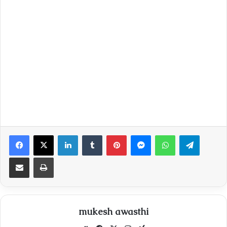
Facebook
X
LinkedIn
Tumblr
Pinterest
Messenger
WhatsApp
Telegra
Share via Email
Print
mukesh awasthi