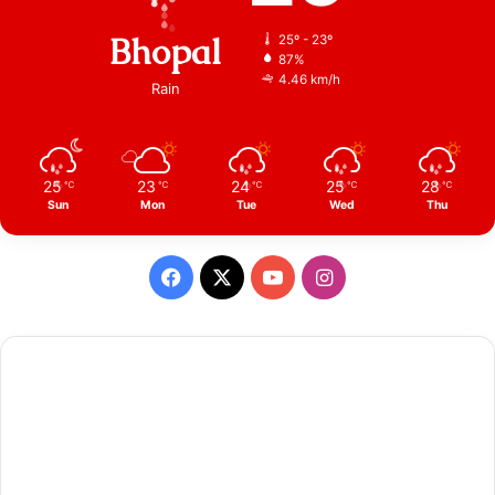
Bhopal
25º - 23º
87%
4.46 km/h
Rain
25
23
24
25
28
℃
℃
℃
℃
℃
Sun
Mon
Tue
Wed
Thu
Facebook
X
YouTube
Instagram