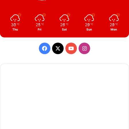
30
25
26
29
29
℃
℃
℃
℃
℃
Thu
Fri
Sat
Sun
Mon
Facebook
X
YouTube
Instagram