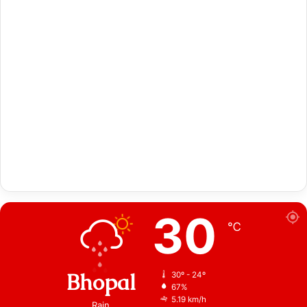
30
℃
Bhopal
30º - 24º
67%
5.19 km/h
Rain