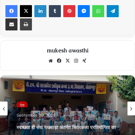
Facebook
X
LinkedIn
Tumblr
Pinterest
Messenger
WhatsApp
Telegra
Share via Email
Print
mukesh awasthi
Website
Facebook
X
Instagram
Xing
देश
September 30, 2025
स्वच्छता ही सेवा पखवाड़ा अंतर्गत चित्रकला प्रतियोगिता का
आयोजन