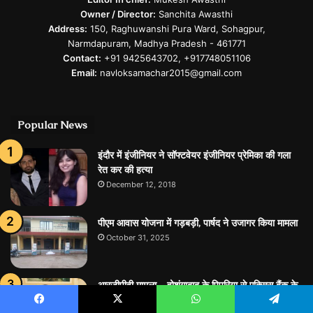
Owner / Director:
Sanchita Awasthi
Address:
150, Raghuwanshi Pura Ward, Sohagpur,
Narmdapuram, Madhya Pradesh - 461771
Contact:
+91 9425643702, +917748051106
Email:
navloksamachar2015@gmail.com
Popular News
इंदौर में इंजीनियर ने सॉफ्टवेयर इंजीनियर प्रेमिका की गला
रेत कर की हत्या
December 12, 2018
पीएम आवास योजना में गड़बड़ी, पार्षद ने उजागर किया मामला
October 31, 2025
आरजीपीवी मामला – होशंगाबाद के पिपरिया से एक्सिस बैंक के
पूर्व मैनेजर को किया अरेस्ट
Facebook
X
WhatsApp
Telegram