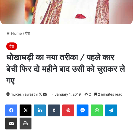
Home
/
देश
देश
धोखाधड़ी का नया तरीका / पहले कार
बेची फिर दो महीने बाद उसी को चुराकर ले
गए
Follow
Send
mukesh awasthi
January 1, 2019
2
2 minutes read
on
an
Facebook
X
LinkedIn
Tumblr
Pinterest
Messenger
WhatsApp
Telegra
X
email
Share via Email
Print