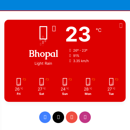
23
℃
Bhopal
26º - 23º
91%
3.35 km/h
Light Rain
26
27
24
28
27
℃
℃
℃
℃
℃
Fri
Sat
Sun
Mon
Tue
Facebook
X
YouTube
Instagram