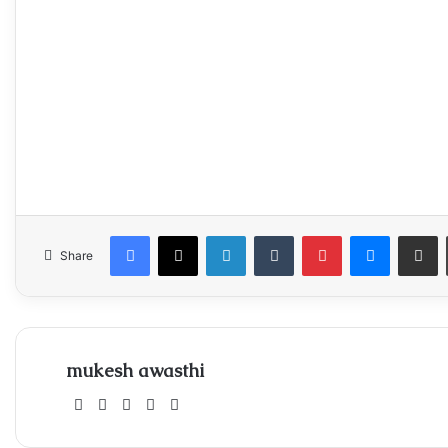
Facebook
X
LinkedIn
Tumblr
Pinterest
Messeng
Share
Share
mukesh awasthi
Website
Facebook
X
Instagram
Xing