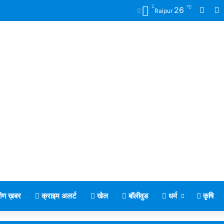
℃
Face
X
26
Raipur
मीण ख़बर
क्राइम अलर्ट
खेल
बॉलीवुड
धर्म
कृषि