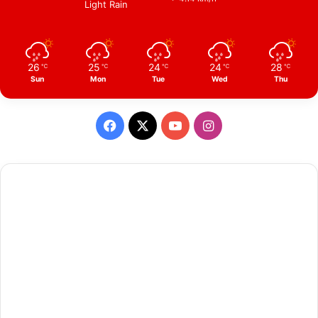
Light Rain
26
25
24
24
28
℃
℃
℃
℃
℃
Sun
Mon
Tue
Wed
Thu
Facebook
X
YouTube
Instagram