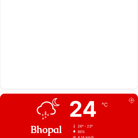
24
℃
Bhopal
26º - 23º
86%
4.14 km/h