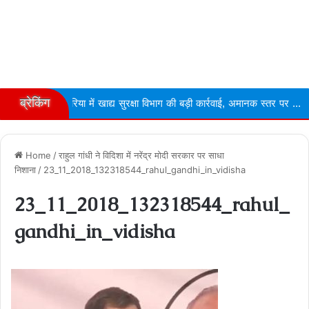
ब्रेकिंग
एरिया में खाद्य सुरक्षा विभाग की बड़ी कार्रवाई, अमानक स्तर पर ...
Narmdap
Home
/
राहुल गांधी ने विदिशा में नरेंद्र मोदी सरकार पर साधा
निशाना
/
23_11_2018_132318544_rahul_gandhi_in_vidisha
23_11_2018_132318544_rahul_
gandhi_in_vidisha