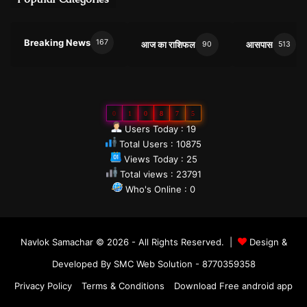
Breaking News
167
आज का राशिफल
आसपास
90
513
0
1
0
8
7
5
Users Today : 19
Total Users : 10875
Views Today : 25
Total views : 23791
Who's Online : 0
Navlok Samachar © 2026 - All Rights Reserved. |
Design &
Developed By SMC Web Solution - 8770359358
Privacy Policy
Terms & Conditions
Download Free android app