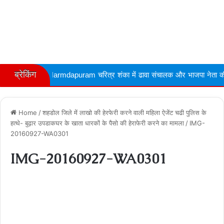
ब्रेकिंग
Narmdapuram चरित्र शंका में ढावा संचालक और भाजपा नेता की गोली मारकर हत्
Home
/
शहडोल जिले में लाखो की हेरफेरी करने वाली महिला ऐजेंट चढी पुलिस के
हत्‍थे- बुढ़ार उपडाकघर के खाता धारकों के पैसो की हेराफेरी करने का मामला
/
IMG-
20160927-WA0301
IMG-20160927-WA0301