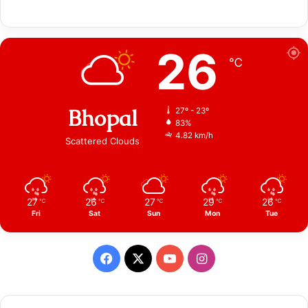
26
℃
Bhopal
27º - 23º
83%
4.82 km/h
Scattered Clouds
27
26
27
29
26
℃
℃
℃
℃
℃
Fri
Sat
Sun
Mon
Tue
Facebook
X
YouTube
Instagram