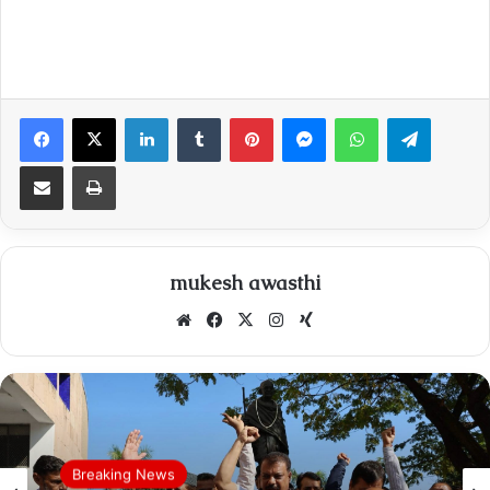
Facebook
X
LinkedIn
Tumblr
Pinterest
Messenger
WhatsApp
Telegra
Share via Email
Print
mukesh awasthi
Website
Facebook
X
Instagram
Xing
Breaking News