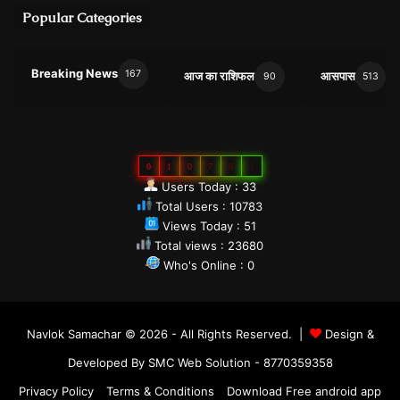
Popular Categories
Breaking News
167
आज का राशिफल
आसपास
90
513
0
1
0
7
8
3
Users Today : 33
Total Users : 10783
Views Today : 51
Total views : 23680
Who's Online : 0
Navlok Samachar © 2026 - All Rights Reserved. |
Design &
Developed By SMC Web Solution - 8770359358
Privacy Policy
Terms & Conditions
Download Free android app