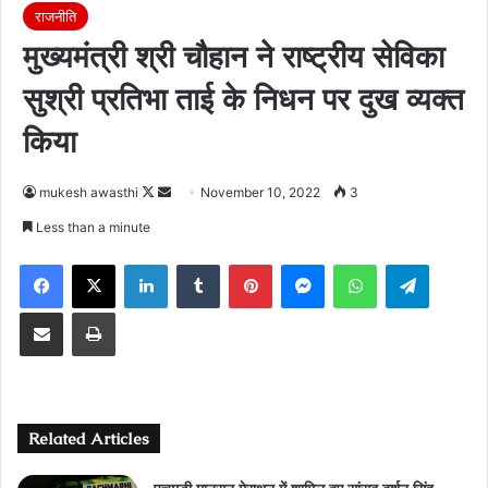
राजनीति
मुख्यमंत्री श्री चौहान ने राष्ट्रीय सेविका
सुश्री प्रतिभा ताई के निधन पर दुख व्यक्त
किया
Follow
Send
mukesh awasthi
November 10, 2022
3
on
an
Less than a minute
X
email
Facebook
X
LinkedIn
Tumblr
Pinterest
Messenger
WhatsApp
Telegra
Share via Email
Print
Related Articles