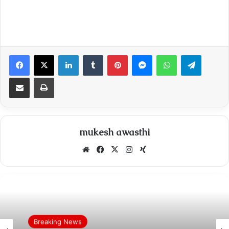
Facebook
X
LinkedIn
Tumblr
Pinterest
Messenger
WhatsApp
Telegra
Share via Email
Print
mukesh awasthi
Website
Facebook
X
Instagram
Xing
Breaking News