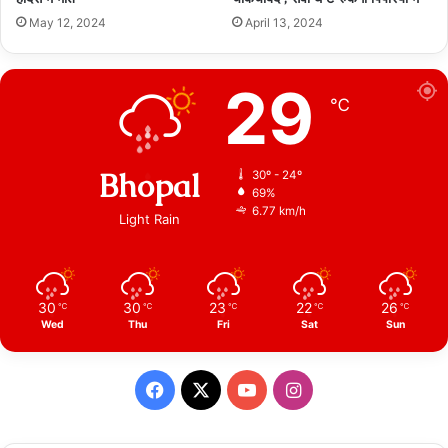
May 12, 2024
April 13, 2024
29
℃
Bhopal
30º - 24º
69%
6.77 km/h
Light Rain
30
30
23
22
26
℃
℃
℃
℃
℃
Wed
Thu
Fri
Sat
Sun
Facebook
X
YouTube
Instagram