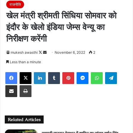
राजनीति
खेल मंत्री श्रीमती सिंधिया सोमवार को
इंदौर के खेलो इंडिया जेम्स वेन्यू का
निरीक्षण करेंगी
Follow
Send
mukesh awasthi
November 6, 2022
2
on
an
Less than a minute
X
email
Facebook
X
LinkedIn
Tumblr
Pinterest
Messenger
WhatsApp
Telegra
Share via Email
Print
Related Articles