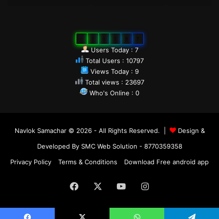
0
1
0
7
9
7
Users Today : 7
Total Users : 10797
Views Today : 9
Total views : 23697
Who's Online : 0
Navlok Samachar © 2026 - All Rights Reserved. |
Design &
Developed By SMC Web Solution - 8770359358
Privacy Policy
Terms & Conditions
Download Free android app
Facebook
X
YouTube
Instagram