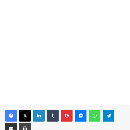
Facebook
X
LinkedIn
Tumblr
Pinterest
Messenger
WhatsApp
Telegra
Share via Email
Print