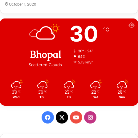
October 1, 2020
30
℃
Bhopal
30º - 24º
64%
5.13 km/h
Scattered Clouds
30
30
23
22
26
℃
℃
℃
℃
℃
Wed
Thu
Fri
Sat
Sun
Facebook
X
YouTube
Instagram