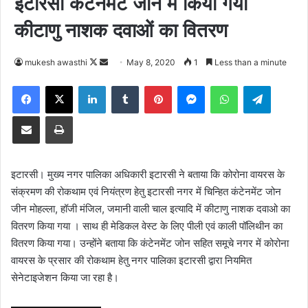
इटारसी कंटेनमेंट जोन में किया गया
कीटाणु नाशक दवाओं का वितरण
Follow
Send
mukesh awasthi
May 8, 2020
1
Less than a minute
on
an
Facebook
X
LinkedIn
Tumblr
Pinterest
Messenger
WhatsApp
Telegra
X
email
Share via Email
Print
इटारसी। मुख्य नगर पालिका अधिकारी इटारसी ने बताया कि कोरोना वायरस के
संक्रमण की रोकथाम एवं नियंत्रण हेतु इटारसी नगर में चिन्हित कंटेनमेंट जोन
जीन मोहल्ला, हॉजी मंजिल, जमानी वाली चाल इत्यादि में कीटाणु नाशक दवाओ का
वितरण किया गया । साथ ही मेडिकल वेस्ट के लिए पीली एवं काली पॉलिथीन का
वितरण किया गया। उन्होंने बताया कि कंटेनमेंट जोन सहित समूचे नगर में कोरोना
वायरस के प्रसार की रोकथाम हेतु नगर पालिका इटारसी द्वारा नियमित
सेनेटाइजेशन किया जा रहा है।