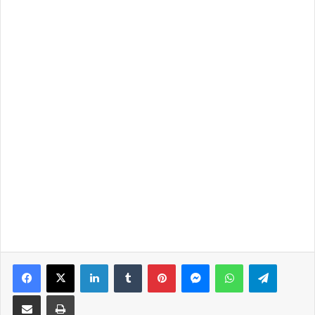
Facebook
X
LinkedIn
Tumblr
Pinterest
Messenger
WhatsApp
Telegra
Share via Email
Print