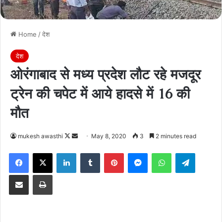
Home
/
देश
देश
ओरंगाबाद से मध्य प्रदेश लौट रहे मजदूर
ट्रेन की चपेट में आये हादसे में 16 की
मौत
Follow
Send
mukesh awasthi
May 8, 2020
3
2 minutes read
on
an
Facebook
X
LinkedIn
Tumblr
Pinterest
Messenger
WhatsApp
Telegra
X
email
Share via Email
Print