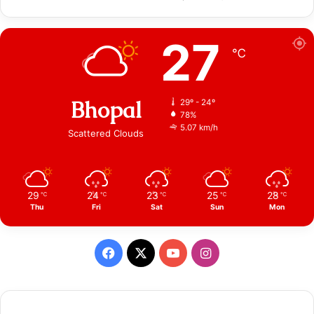
27
℃
Bhopal
29º - 24º
78%
5.07 km/h
Scattered Clouds
29
24
23
25
28
℃
℃
℃
℃
℃
Thu
Fri
Sat
Sun
Mon
Facebook
X
YouTube
Instagram