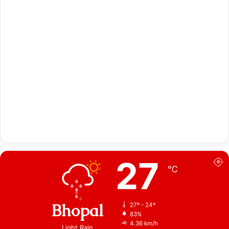
27
℃
Bhopal
27º - 24º
83%
4.36 km/h
Light Rain