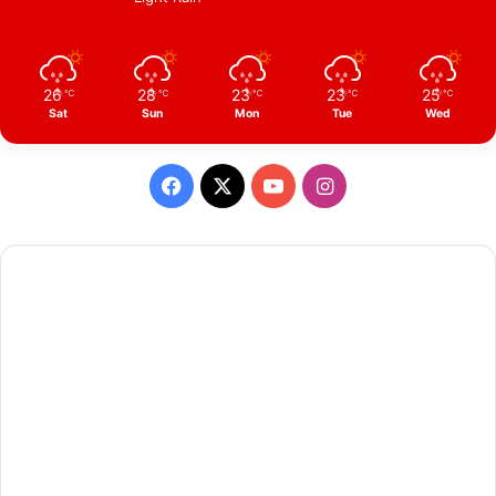
26
28
23
23
25
℃
℃
℃
℃
℃
Sat
Sun
Mon
Tue
Wed
Facebook
X
YouTube
Instagram