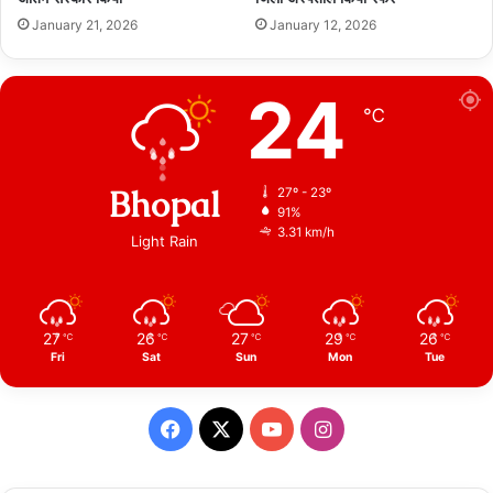
January 21, 2026
January 12, 2026
24
℃
Bhopal
27º - 23º
91%
3.31 km/h
Light Rain
27
26
27
29
26
℃
℃
℃
℃
℃
Fri
Sat
Sun
Mon
Tue
Facebook
X
YouTube
Instagram