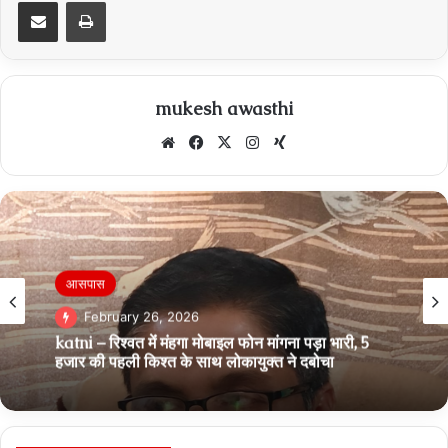
Share via Email
Print
mukesh awasthi
Website
Facebook
X
Instagram
Xing
Breaking News
February 22, 2026
अवैध खनन एवं परिवहन के विरुद्ध ताबड़तोड़ कार्यवाही