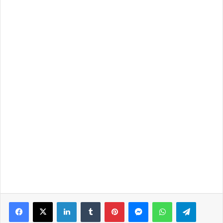
Facebook
X
LinkedIn
Tumblr
Pinterest
Messenger
WhatsApp
Telegra