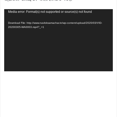
Video
Media error: Format(s) not supported or source(s) not found
Player
Download File: http://www.navloksamachar.in/wp-content/upload/2020/03/VID-
20200305-WA0003.mp4?_=1