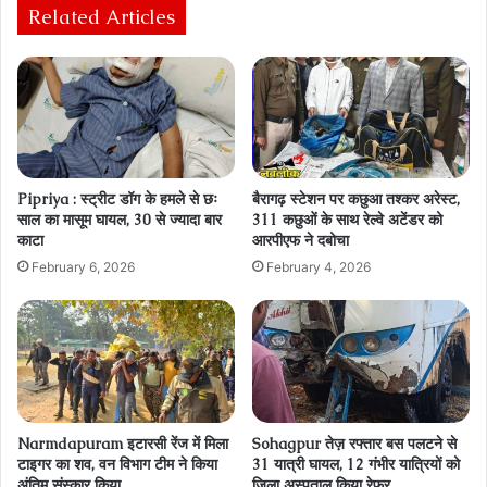
Related Articles
Pipriya : स्ट्रीट डॉग के हमले से छः
बैरागढ़ स्‍टेशन पर कछुआ तश्‍कर अरेस्‍ट,
साल का मासूम घायल, 30 से ज्यादा बार
311 कछुओं के साथ रेल्‍वे अटेंडर को
काटा
आरपीएफ ने दबोचा
February 6, 2026
February 4, 2026
Narmdapuram इटारसी रेंज में मिला
Sohagpur तेज़ रफ्तार बस पलटने से
टाइगर का शव, वन विभाग टीम ने किया
31 यात्री घायल, 12 गंभीर यात्रियों को
अंतिम संस्कार किया
जिला अस्पताल किया रेफर