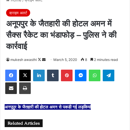
क्राइम अलर्ट
अनूपपुर के जैतहारी की होटल अमन में
सैक्‍स रैकेट का भंडाफोड़ – पुलिस ने की
कार्रवाई
Follow
Send
mukesh awasthi
March 5, 2020
8
2 minutes read
on
an
Facebook
X
LinkedIn
Tumblr
Pinterest
Messenger
WhatsApp
Telegra
X
email
Share via Email
Print
अनपूपुर के जैतहारी की होटल अमन से पकडी गई लड़कियां
Related Articles