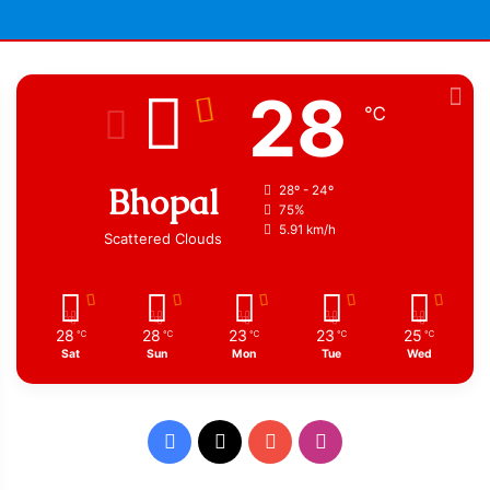
28
℃
Bhopal
28º - 24º
75%
5.91 km/h
Scattered Clouds
28
28
23
23
25
℃
℃
℃
℃
℃
Sat
Sun
Mon
Tue
Wed
Facebook
X
YouTube
Instagram