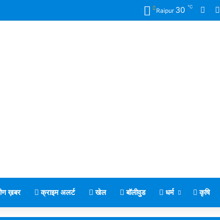
℃
Fac
30
Raipur
मीण ख़बर
क्राइम अलर्ट
खेल
बॉलीवुड
धर्म
कृषि