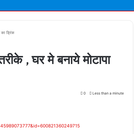
 का ड्रिंक
के , घर मे बनाये मोटापा
0
Less than a minute
t
580445989073777&id=600821360249715