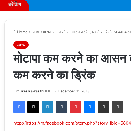
ब्रेकिंग
Home
/
स्वास्थ
/
मोटापा कम करने का आसन तरीके , घर मे बनाये मोटापा कम करने
स्वास्थ
मोटापा कम करने का आसन तरी
कम करने का ड्रिंक
Follow
Send
mukesh awasthi
December 31, 2018
on
an
Facebook
X
LinkedIn
Tumblr
Pinterest
Messenger
Share via Email
Prin
X
email
http://https://m.facebook.com/story.php?story_fbid=