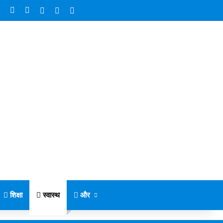
ebook
X
YouTube
Instagram
Random Article
Switch skin
Search for
शिक्षा
स्वास्थ
और