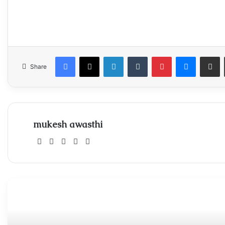
Facebook
X
LinkedIn
Tumblr
Pinterest
Messeng
Share
Share
mukesh awasthi
Website
Facebook
X
Instagram
Xing
Read Next