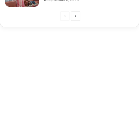
Previous
Next
page
page