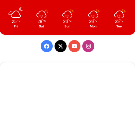
25
28
26
26
25
℃
℃
℃
℃
℃
Fri
Sat
Sun
Mon
Tue
Facebook
X
YouTube
Instagram