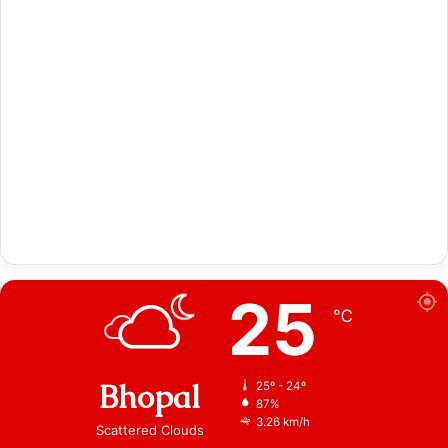
25
℃
Bhopal
25º - 24º
87%
3.26 km/h
Scattered Clouds