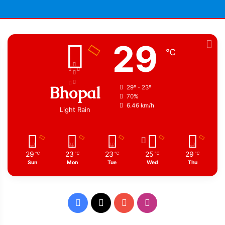
29
℃
Bhopal
29º - 23º
70%
6.46 km/h
Light Rain
29
23
23
25
29
℃
℃
℃
℃
℃
Sun
Mon
Tue
Wed
Thu
Facebook
X
YouTube
Instagram