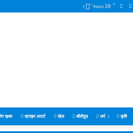
℃
Fac
26
Raipur
मीण ख़बर
क्राइम अलर्ट
खेल
बॉलीवुड
धर्म
कृषि