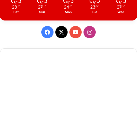
28
27
24
23
27
℃
℃
℃
℃
℃
Sat
Sun
Mon
Tue
Wed
Facebook
X
YouTube
Instagram