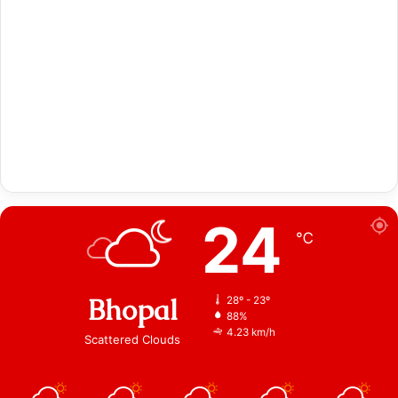
24
℃
Bhopal
28º - 23º
88%
4.23 km/h
Scattered Clouds