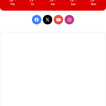
28
25
26
29
29
Thu
Fri
Sat
Sun
Mon
Facebook
X
YouTube
Instagram