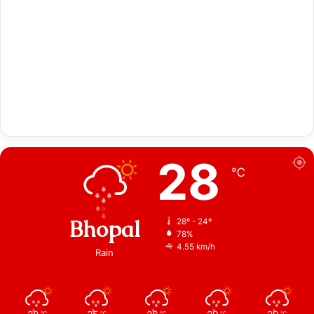
28
℃
Bhopal
28º - 24º
78%
4.55 km/h
Rain
℃
℃
℃
℃
℃