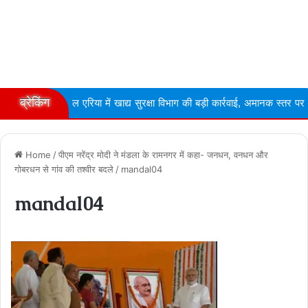
ब्रेकिंग
 एरिया में खाद्य सुरक्षा विभाग की बड़ी कार्रवाई, अमानक स्तर पर ...
Narmd
Home
/
पीएम नरेंद्र मोदी ने मंडला के रामनगर में कहा- जनधन, वनधन और
गोबरधन से गांव की तश्‍वीर बदले
/
mandal04
mandal04