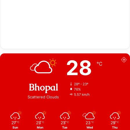
28
℃
Bhopal
28º - 23º
76%
5.57 km/h
Scattered Clouds
27
23
23
23
29
℃
℃
℃
℃
℃
Sun
Mon
Tue
Wed
Thu