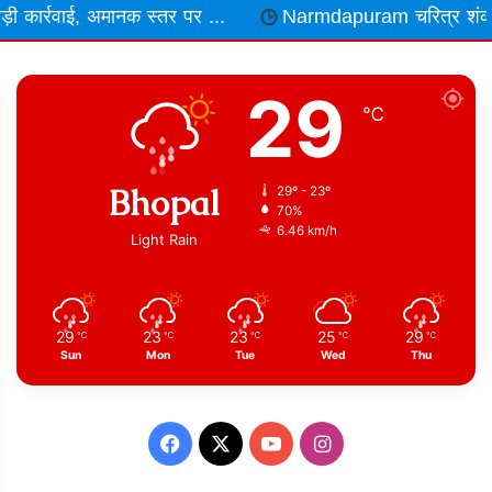
नक स्तर पर ...
Narmdapuram चरित्र शंका में ढावा संचालक 
29
℃
Bhopal
29º - 23º
70%
6.46 km/h
Light Rain
29
23
23
25
29
℃
℃
℃
℃
℃
Sun
Mon
Tue
Wed
Thu
Facebook
X
YouTube
Instagram