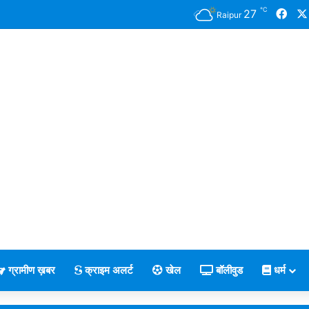
℃
Fac
27
Raipur
ग्रामीण ख़बर
क्राइम अलर्ट
खेल
बॉलीवुड
धर्म