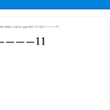
उठाए सवाल
/
rahul-gandhi-17-02————11
02————11