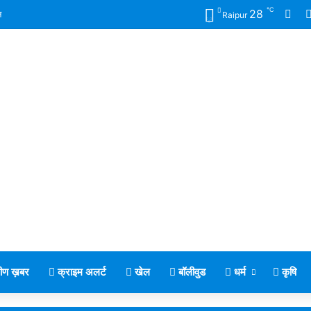
℃
Fac
28
न
Raipur
मीण ख़बर
क्राइम अलर्ट
खेल
बॉलीवुड
धर्म
कृषि