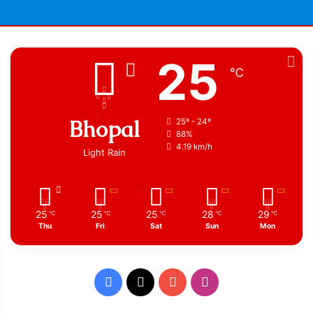
25
℃
Bhopal
25º - 24º
88%
4.19 km/h
Light Rain
25
25
25
28
29
℃
℃
℃
℃
℃
Thu
Fri
Sat
Sun
Mon
Facebook
X
YouTube
Instagram