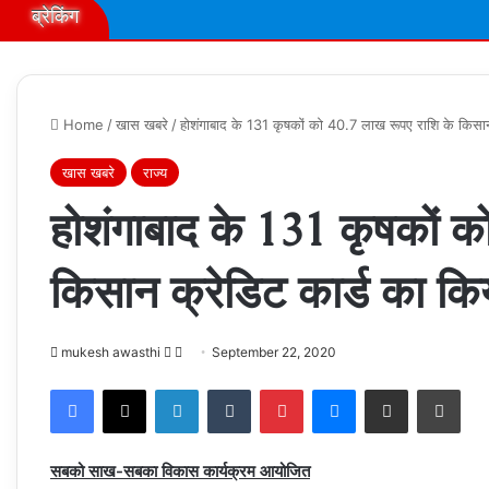
ब्रेकिंग
Home
/
खास खबरे
/
होशंगाबाद के 131 कृषकों को 40.7 लाख रूपए राशि के किसान
खास खबरे
राज्य
होशंगाबाद के 131 कृषकों क
किसान क्रेडिट कार्ड का क
Follow
Send
mukesh awasthi
September 22, 2020
on
an
Facebook
X
LinkedIn
Tumblr
Pinterest
Messenger
Share via Email
Prin
X
email
सबको साख-सबका विकास कार्यक्रम आयोजित