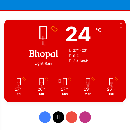
24
℃
Bhopal
27º - 23º
91%
3.31 km/h
Light Rain
27
26
27
29
26
℃
℃
℃
℃
℃
Fri
Sat
Sun
Mon
Tue
Facebook
X
YouTube
Instagram