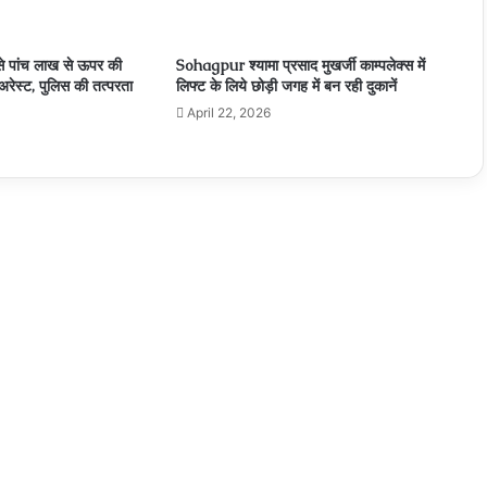
Narmdapuram सोहागपुर में आर आई के ऊपर 20 हजार
की रिश्वत का आरोप, जनसुनवाई में शिकायत
 पांच लाख से ऊपर की
Sohagpur श्यामा प्रसाद मुखर्जी काम्पलेक्स में
रेस्ट, पुलिस की तत्परता
लिफ्ट के लिये छोड़ी जगह में बन रही दुकानें
Narmdapuram सोहागपहुर में बिना साहूकारी लायसेंस के
April 22, 2026
चल रहा ब्‍याज का करोबार, न कार्रवाई का डर बल्कि दबंगई से
वसूली जाती है रकम