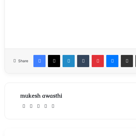
Facebook
X
LinkedIn
Tumblr
Pinterest
Messeng
Share
Share
mukesh awasthi
Website
Facebook
X
Instagram
Xing