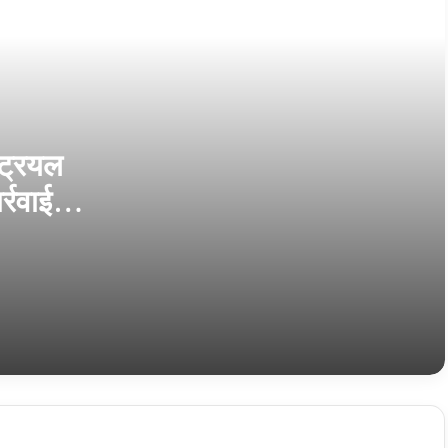
Narmdapuram फेक आईडी से महिला को अश्लील मैसेज
भेजना पड़ा भारी, नगर पालिका कर्मचारी अरेस्ट
Narmdapuram एसडीएम ने किया सीएचसी सोहागपुर का
औचक निरीक्षण, अनुपस्थित पाए गए रेडियोग्राफरों का एक
दिवस का वेतन काटने के निर्देश
ट्रियल
र्रवाई,
बड़ी कार्यवाई – राजस्व निरीक्षक गुलाब उइके को किया गया
निलंबित
 किया
गेंहू उपार्जन – किसानों से वसूली जा रही हम्‍माली, वारदानों की
कमी से खरीदी हुई प्रभावित
Pipriya रीवा सड़क हादसे में साध्वियों की मौत से शोकाकुल
हुआ जैन समाज