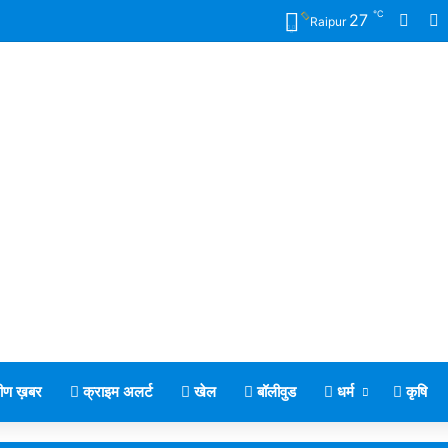
℃
Face
X
27
Raipur
मीण ख़बर
क्राइम अलर्ट
खेल
बॉलीवुड
धर्म
कृषि