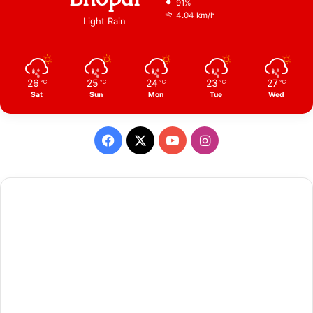
91%
4.04 km/h
Light Rain
26
25
24
23
27
℃
℃
℃
℃
℃
Sat
Sun
Mon
Tue
Wed
Facebook
X
YouTube
Instagram