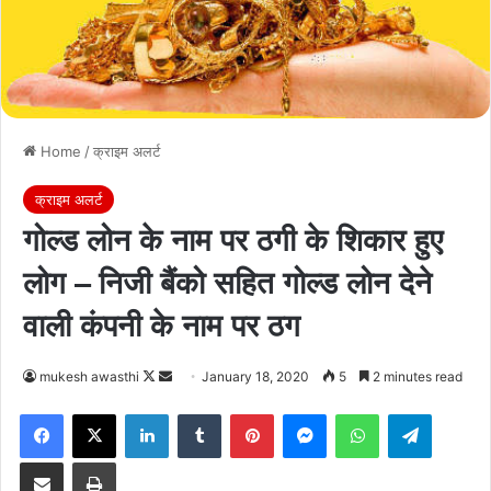
Home
/
क्राइम अलर्ट
क्राइम अलर्ट
गोल्ड लोन के नाम पर ठगी के शिकार हुए
लोग – निजी बैंको सहित गोल्ड लोन देने
वाली कंपनी के नाम पर ठग
Follow
Send
mukesh awasthi
January 18, 2020
5
2 minutes read
on
an
Facebook
X
LinkedIn
Tumblr
Pinterest
Messenger
WhatsApp
Telegra
X
email
Share via Email
Print