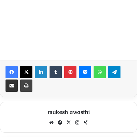
Facebook
X
LinkedIn
Tumblr
Pinterest
Messenger
WhatsApp
Telegra
Share via Email
Print
mukesh awasthi
Website
Facebook
X
Instagram
Xing