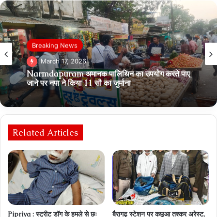
Breaking News
आसपास
March 17, 2026
February 26, 2026
Narmdapuram अमानक पालिथिन का उपयोग करते पाए
जाने पर नपा ने किया 11 सौ का जुर्माना
Related Articles
katni – रिश्‍वत मेंं मंहगा मोबाइल फोन मांगना पड़ा भारी, 5
हजार की पहली किश्‍त के साथ लोकायुक्‍त ने दबोचा
Pipriya : स्ट्रीट डॉग के हमले से छः
बैरागढ़ स्‍टेशन पर कछुआ तश्‍कर अरेस्‍ट,