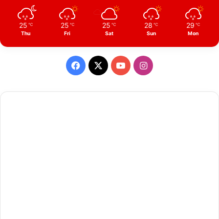
25
25
25
28
29
℃
℃
℃
℃
℃
Thu
Fri
Sat
Sun
Mon
Facebook
X
YouTube
Instagram