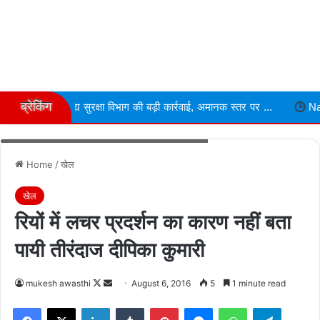
ब्रेकिंग
य सुरक्षा विभाग की बड़ी कार्रवाई, अमानक स्तर पर ...
Narmdapuram चरित्र 
लचर प्रदर्शन का कारण नहीं बता पायी तीरंदाज दीपिका कुमारी
Home
/
खेल
खेल
रियों में लचर प्रदर्शन का कारण नहीं बता
पायी तीरंदाज दीपिका कुमारी
Follow
Send
mukesh awasthi
August 6, 2016
5
1 minute read
on
an
Facebook
X
LinkedIn
Tumblr
Pinterest
Messenger
WhatsApp
Telegra
X
email