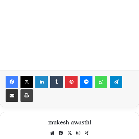
Facebook
X
LinkedIn
Tumblr
Pinterest
Messenger
WhatsApp
Telegra
Share via Email
Print
mukesh awasthi
Website
Facebook
X
Instagram
Xing