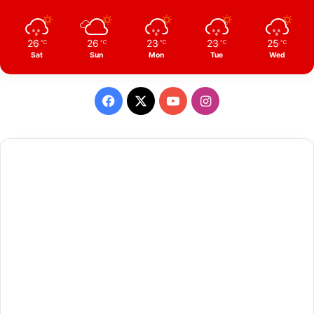
26
26
23
23
25
℃
℃
℃
℃
℃
Sat
Sun
Mon
Tue
Wed
Facebook
X
YouTube
Instagram