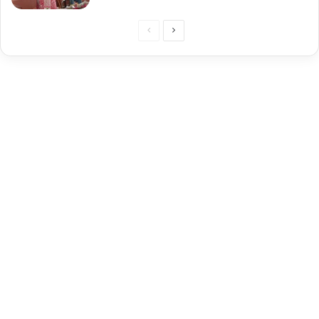
Previous
Next
page
page