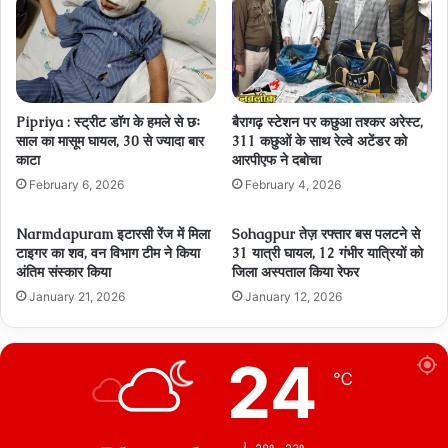
Pipriya : स्ट्रीट डॉग के हमले से छः
बैरागढ़ स्‍टेशन पर कछुआ तश्‍कर अरेस्‍ट,
साल का मासूम घायल, 30 से ज्यादा बार
311 कछुओं के साथ रेल्‍वे अटेंडर को
काटा
आरपीएफ ने दबोचा
February 6, 2026
February 4, 2026
Narmdapuram इटारसी रेंज में मिला
Sohagpur तेज़ रफ्तार बस पलटने से
टाइगर का शव, वन विभाग टीम ने किया
31 यात्री घायल, 12 गंभीर यात्रियों को
अंतिम संस्कार किया
जिला अस्पताल किया रेफर
January 21, 2026
January 12, 2026
24
℃