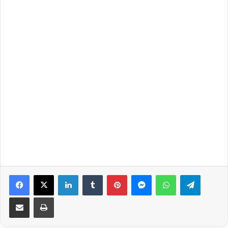
Facebook
X
LinkedIn
Tumblr
Pinterest
Messenger
WhatsApp
Telegra
Share via Email
Print