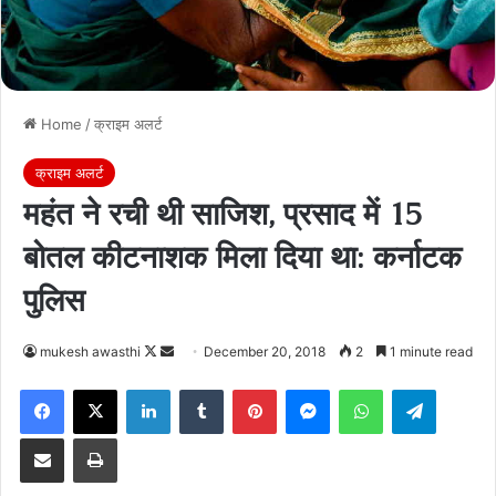
Home
/
क्राइम अलर्ट
क्राइम अलर्ट
महंत ने रची थी साजिश, प्रसाद में 15
बोतल कीटनाशक मिला दिया था: कर्नाटक
पुलिस
Follow
Send
mukesh awasthi
December 20, 2018
2
1 minute read
on
an
Facebook
X
LinkedIn
Tumblr
Pinterest
Messenger
WhatsApp
Telegra
X
email
Share via Email
Print