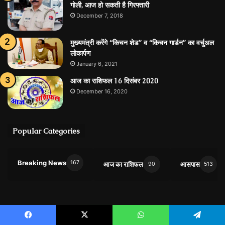
गोली, आज हो सकती है गिरफ्तारी
December 7, 2018
मुख्यमंत्री करेंगे “किचन शेड” व “किचन गार्डन” का वर्चुअल
लोकार्पण
January 6, 2021
आज का राशिफल 16 दिसंबर 2020
December 16, 2020
Popular Categories
Breaking News
167
आज का राशिफल
आसपास
90
513
0
1
0
9
0
9
Facebook
X
WhatsApp
Telegram