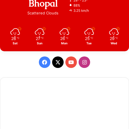
Bhopal
28º - 23º
88%
3.25 km/h
Scattered Clouds
28
27
26
25
29
℃
℃
℃
℃
℃
Sat
Sun
Mon
Tue
Wed
Facebook
X
YouTube
Instagram