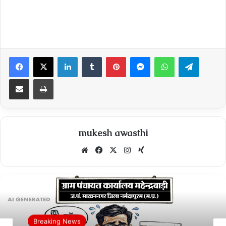
Facebook
X
LinkedIn
Tumblr
Pinterest
Messenger
WhatsApp
Telegra
Share via Email
Print
mukesh awasthi
Website
Facebook
X
Instagram
Xing
Breaking News