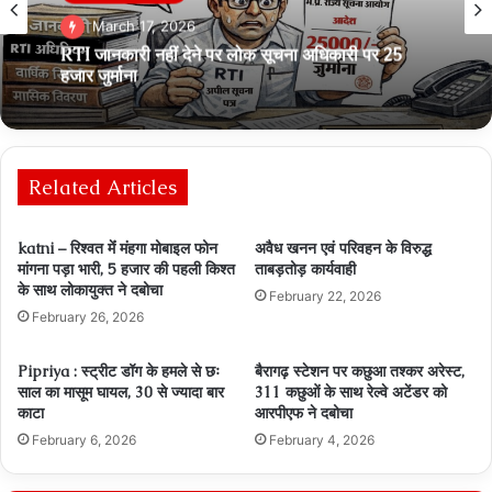
March 17, 2026
RTI जानकारी नहीं देने पर लोक सूचना अधिकारी पर 25
हजार जुर्माना
Related Articles
katni – रिश्‍वत मेंं मंहगा मोबाइल फोन
अवैध खनन एवं परिवहन के विरुद्ध
मांगना पड़ा भारी, 5 हजार की पहली किश्‍त
ताबड़तोड़ कार्यवाही
के साथ लोकायुक्‍त ने दबोचा
February 22, 2026
February 26, 2026
Pipriya : स्ट्रीट डॉग के हमले से छः
बैरागढ़ स्‍टेशन पर कछुआ तश्‍कर अरेस्‍ट,
साल का मासूम घायल, 30 से ज्यादा बार
311 कछुओं के साथ रेल्‍वे अटेंडर को
काटा
आरपीएफ ने दबोचा
February 6, 2026
February 4, 2026