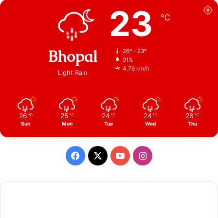
23
℃
Bhopal
26º - 23º
91%
4.76 km/h
Light Rain
26
25
24
24
28
℃
℃
℃
℃
℃
Sun
Mon
Tue
Wed
Thu
Facebook
X
YouTube
Instagram