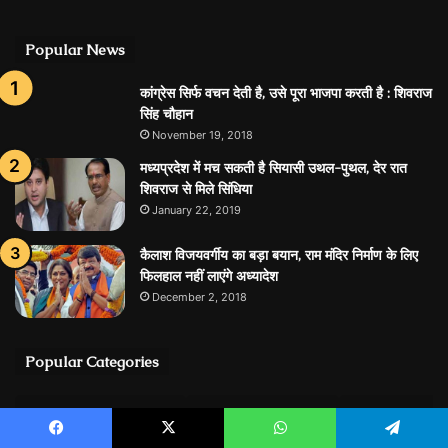
Popular News
कांग्रेस सिर्फ वचन देती है, उसे पूरा भाजपा करती है : शिवराज
सिंह चौहान
November 19, 2018
मध्यप्रदेश में मच सकती है सियासी उथल-पुथल, देर रात
शिवराज से मिले सिंधिया
January 22, 2019
कैलाश विजयवर्गीय का बड़ा बयान, राम मंदिर निर्माण के लिए
फिलहाल नहीं लाएंगे अध्यादेश
December 2, 2018
Popular Categories
Breaking News
167
आज का राशिफल
आसपास
90
513
Facebook
X
WhatsApp
Telegram