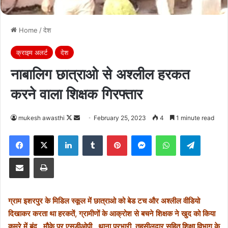
Home
/
देश
क्राइम अलर्ट
देश
नाबालिग छात्राओ से अश्लील हरकत
करने वाला शिक्षक गिरफ्तार
Follow
Send
mukesh awasthi
February 25, 2023
4
1 minute read
on
an
Facebook
X
LinkedIn
Tumblr
Pinterest
Messenger
WhatsApp
Telegra
X
email
Share via Email
Print
ग्राम इशरपुर के मिडिल स्कूल में छात्राओ को बेड टच और अश्लील वीडियो
दिखाकर करता था हरकतें, ग्रामीणों के आक्रोश से बचने शिक्षक ने खुद को किया
कमरे में बंद , मौके पर एसडीओपी , थाना प्रभारी, तहसीलदार सहित शिक्षा विभाग के