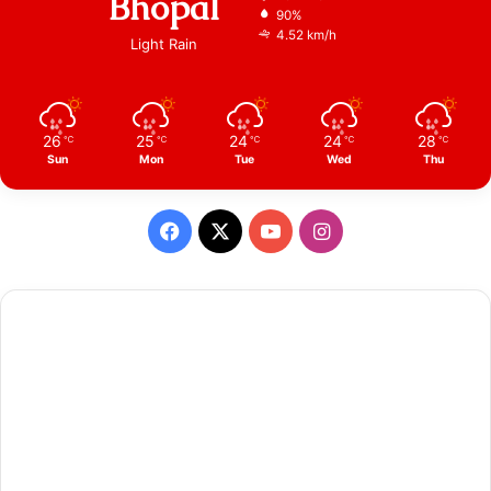
Bhopal
90%
4.52 km/h
Light Rain
26
25
24
24
28
℃
℃
℃
℃
℃
Sun
Mon
Tue
Wed
Thu
Facebook
X
YouTube
Instagram