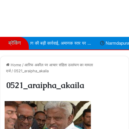
ब्रेकिंग
िभाग की बड़ी कार्रवाई, अमानक स्तर पर ...
Narmdapuram चरित्र शंका में ढ
Home
/
आरिफ अकील पर आचार संहिता उल्लंघन का मामला
दर्ज
/
0521_araipha_akaila
0521_araipha_akaila