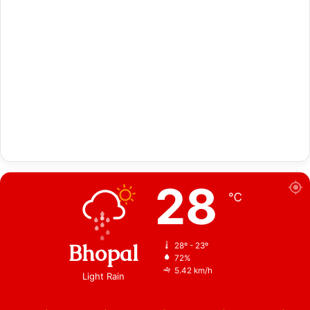
28
℃
Bhopal
28º - 23º
72%
5.42 km/h
Light Rain