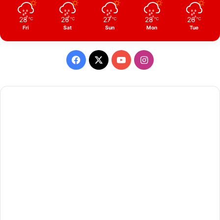
28
26
27
28
26
℃
℃
℃
℃
℃
Fri
Sat
Sun
Mon
Tue
Facebook
X
YouTube
Instagram