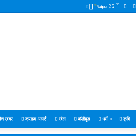
℃
Fac
25
Raipur
मीण ख़बर
क्राइम अलर्ट
खेल
बॉलीवुड
धर्म
कृषि