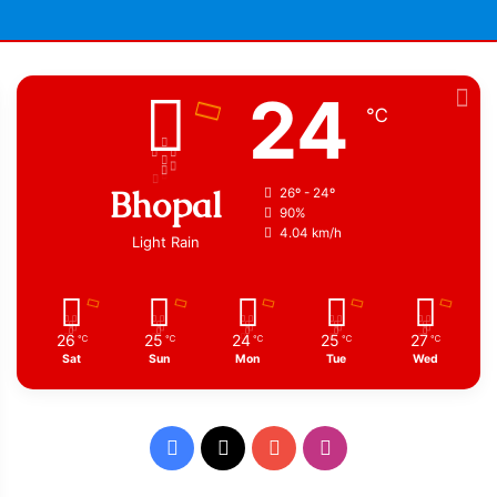
24
℃
Bhopal
26º - 24º
90%
4.04 km/h
Light Rain
26
25
24
25
27
℃
℃
℃
℃
℃
Sat
Sun
Mon
Tue
Wed
Facebook
X
YouTube
Instagram