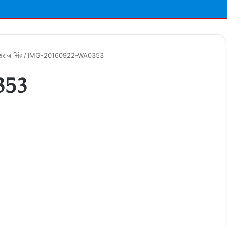
शराज सिंह
/
IMG-20160922-WA0353
353