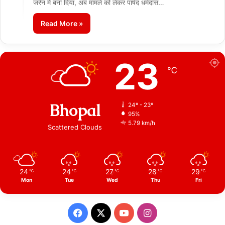
जर्रन में बना दिया, अब मामले को लेकर पार्षद धर्मदास…
Read More »
23
℃
Bhopal
24º - 23º
95%
5.79 km/h
Scattered Clouds
24
24
27
28
29
℃
℃
℃
℃
℃
Mon
Tue
Wed
Thu
Fri
Facebook
X
YouTube
Instagram