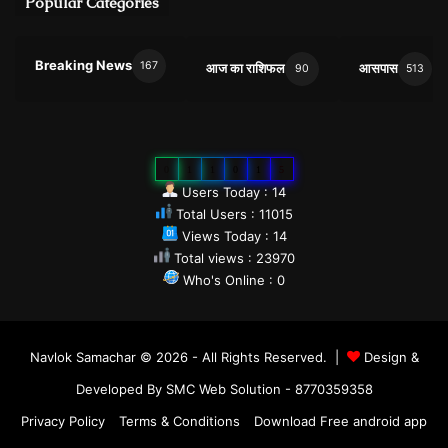
Popular Categories
Breaking News
167
आज का राशिफल
आसपास
90
513
0
1
1
0
1
5
Users Today : 14
Total Users : 11015
Views Today : 14
Total views : 23970
Who's Online : 0
Navlok Samachar © 2026 - All Rights Reserved. |
Design &
Developed By SMC Web Solution - 8770359358
Privacy Policy
Terms & Conditions
Download Free android app