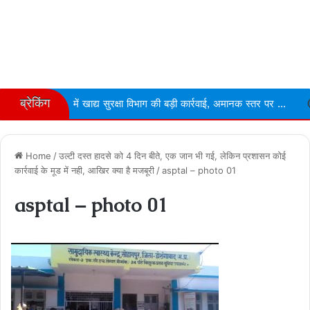
ब्रेकिंग
 में खाद्य सुरक्षा विभाग की बड़ी कार्रवाई, अमानक स्तर पर ...
Narmdapuram
Home
/
उल्‍टी दस्‍त हादसे को 4 दिन बीते, एक जान भी गई, लेकिन प्रशासन कोई
कार्रवाई के मूड में नही, आखिर क्‍या है मजबूरी
/
asptal – photo 01
asptal – photo 01