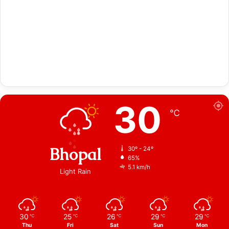
30
℃
Bhopal
30º - 24º
65%
5.1 km/h
Light Rain
30
25
26
29
29
℃
℃
℃
℃
℃
Thu
Fri
Sat
Sun
Mon